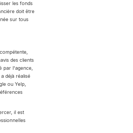
isser les fonds
ncière doit être
nnée sur tous
t compétente,
avis des clients
é par l'agence,
a déjà réalisé
gle ou Yelp,
 références
cer, il est
essionnelles