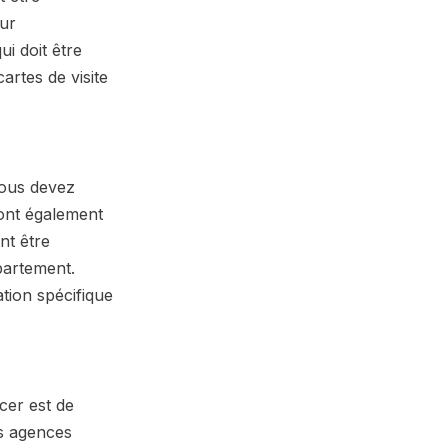
eur
ui doit être
rtes de visite
vous devez
 ont également
nt être
épartement.
ation spécifique
cer est de
es agences