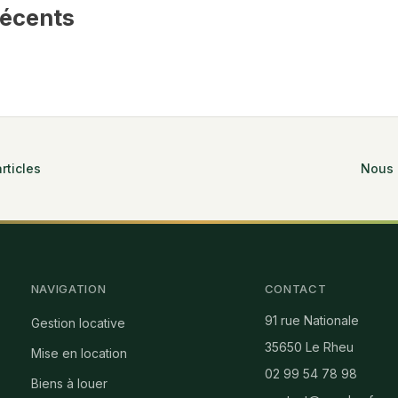
récents
rticles
Nous 
NAVIGATION
CONTACT
91 rue Nationale
Gestion locative
35650 Le Rheu
Mise en location
02 99 54 78 98
Biens à louer